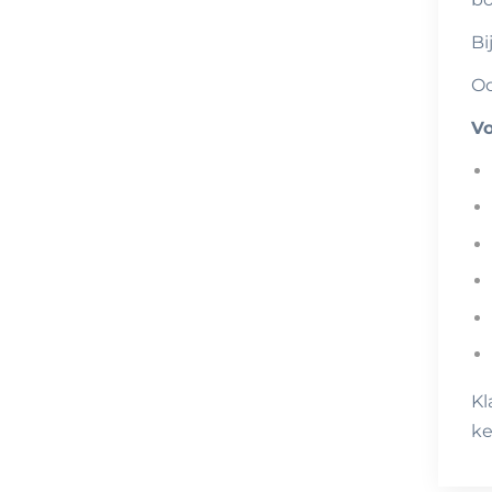
Bi
Oo
V
Kl
ke