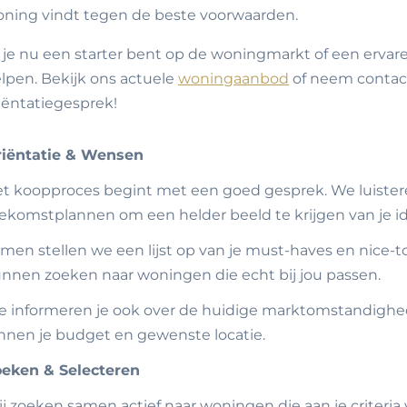
ning vindt tegen de beste voorwaarden.
 je nu een starter bent op de woningmarkt of een ervaren
lpen. Bekijk ons actuele
woningaanbod
of neem contact
iëntatiegesprek!
iëntatie & Wensen
t koopproces begint met een goed gesprek. We luister
ekomstplannen om een helder beeld te krijgen van je i
men stellen we een lijst op van je must-haves en nice-t
nnen zoeken naar woningen die echt bij jou passen.
 informeren je ook over de huidige marktomstandighe
nnen je budget en gewenste locatie.
eken & Selecteren
j zoeken samen actief naar woningen die aan je criteri