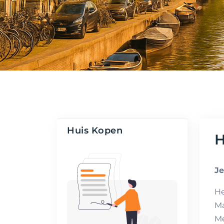
Huis Kopen
H
Je
He
Ma
Me