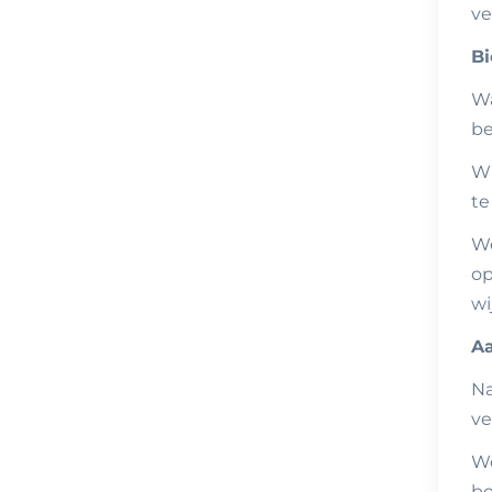
ve
Bi
Wa
be
Wi
te
We
op
wi
Aa
Na
ve
We
bo