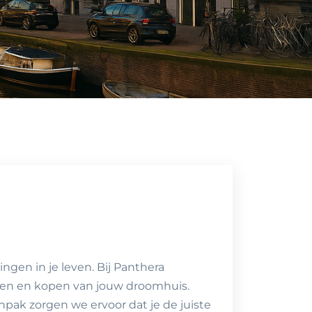
ngen in je leven. Bij Panthera
inden en kopen van jouw droomhuis.
npak zorgen we ervoor dat je de juiste