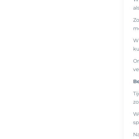
al
Zo
mo
Wi
ku
On
ve
Be
Ti
zo
We
sp
Na