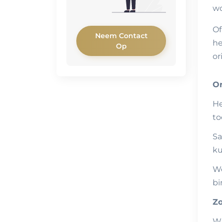
wo
Of
Neem Contact
he
Op
or
Or
He
to
Sa
ku
We
bi
Zo
Wi