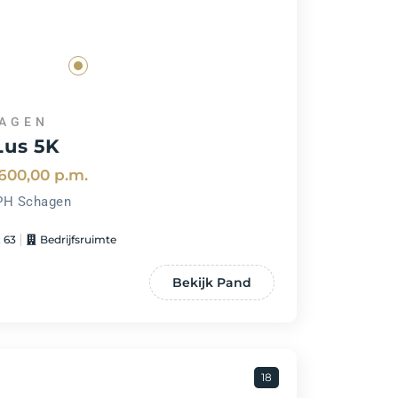
AGEN
Lus 5K
600,00
p.m.
PH Schagen
 63
Bedrijfsruimte
Bekijk Pand
18