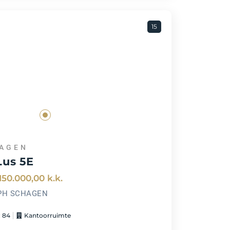
15
AGEN
Lus 5E
150.000,00
k.k.
 PH SCHAGEN
: 84
Kantoorruimte