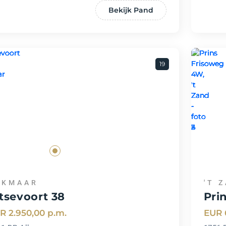
Bekijk Pand
19
LKMAAR
'T 
tsevoort 38
Pri
R 2.950,00
p.m.
EUR 