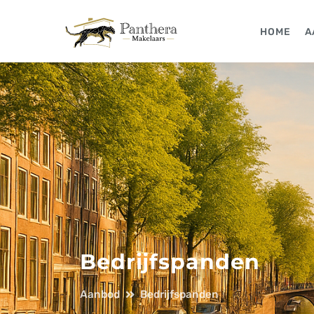
HOME
A
Bedrijfspanden
Aanbod
Bedrijfspanden