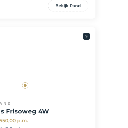
Bekijk Pand
9
ZAND
ns Frisoweg 4W
650,00
p.m.