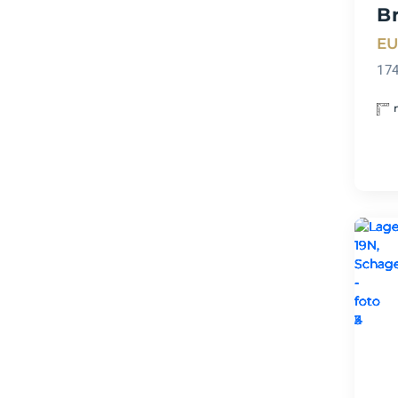
B
EU
17