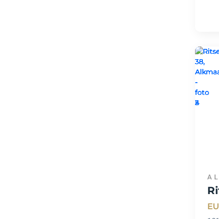
A
Ri
EU