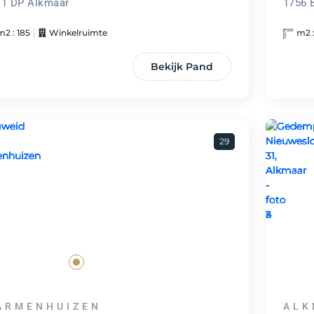
11 DP Alkmaar
1756 
m2 : 185
Winkelruimte
m2 :
Bekijk Pand
29
ARMENHUIZEN
ALK