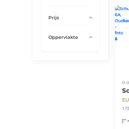
Prijs
Oppervlakte
O
S
EU
17