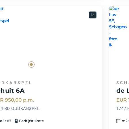
12
UDKARSPEL
SCH
chuit 6A
de 
R 950,00
p.m.
EUR 
24 BD OUDKARSPEL
1742
m2 : 87
Bedrijfsruimte
m2 