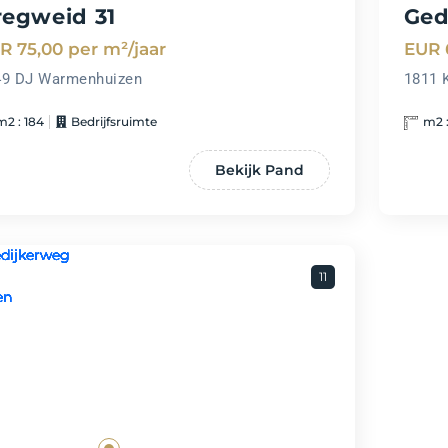
regweid 31
Ged
R 75,00
per m²/jaar
EUR 
49 DJ Warmenhuizen
1811 
m2 : 184
Bedrijfsruimte
m2 :
Bekijk Pand
11