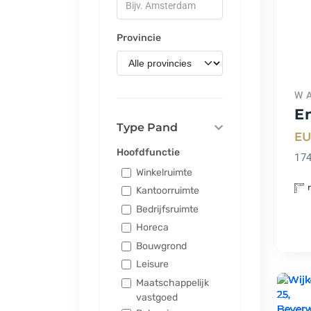
Provincie
W
En
Type Pand
EU
Hoofdfunctie
17
Winkelruimte
Kantoorruimte
Bedrijfsruimte
Horeca
Bouwgrond
Leisure
Maatschappelijk
vastgoed