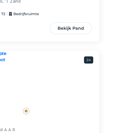
BL 'T Zand
 72
Bedrijfsruimte
Bekijk Pand
24
MAAR