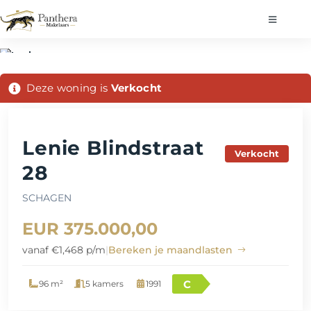
Deze woning is
Verkocht
Lenie Blindstraat
Verkocht
28
SCHAGEN
EUR 375.000,00
vanaf €1,468 p/m
|
Bereken je maandlasten
C
96 m²
5 kamers
1991