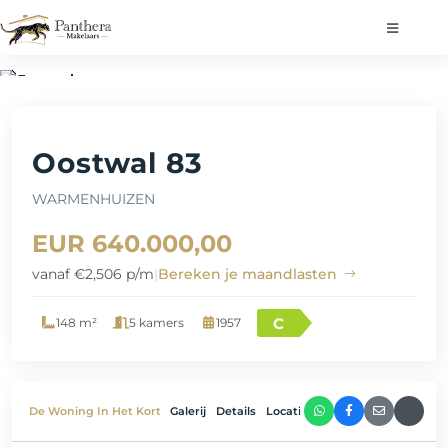
Oostwal 83
WARMENHUIZEN
EUR 640.000,00
vanaf €2,506 p/m
|
Bereken je maandlasten
C
148 m²
5 kamers
1957
De Woning In Het Kort
Galerij
Details
Locatie
Video
Plattegrond